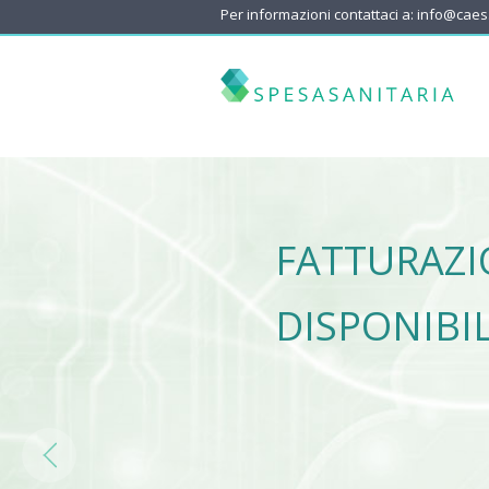
Per informazioni contattaci a: info@caes.i
FATTURAZ
DISPONIBIL