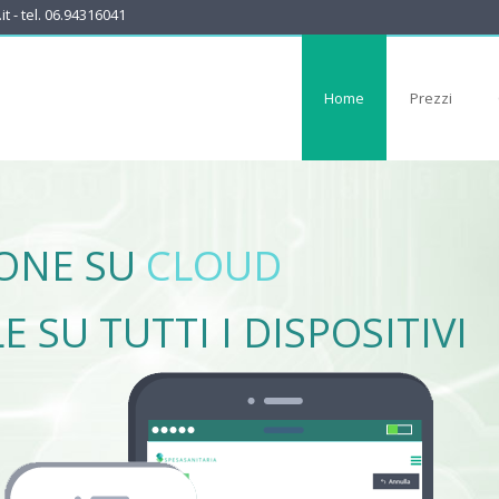
t - tel. 06.94316041
Home
Prezzi
IONE SU
CLOUD
E SU TUTTI I DISPOSITIVI