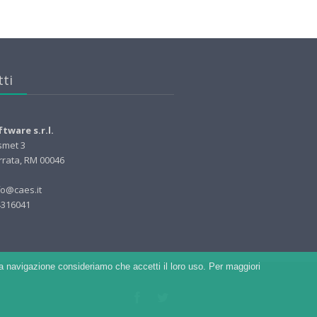
ti
tware s.r.l.
smet 3
rrata, RM 00046
fo@caes.it
94316041
e la navigazione consideriamo che accetti il loro uso. Per maggiori