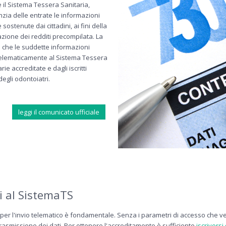
e il Sistema Tessera Sanitaria,
zia delle entrate le informazioni
sostenute dai cittadini, ai fini della
zione dei redditi precompilata. La
e che le suddette informazioni
lematicamente al Sistema Tessera
rie accreditate e dagli iscritti
degli odontoiatri.
leggi il comunicato ufficiale
i al SistemaTS
per l'invio telematico è fondamentale. Senza i parametri di accesso che ve
trasmissione dei dati. Per ottenere l'accreditamento è sufficiente
iscriversi