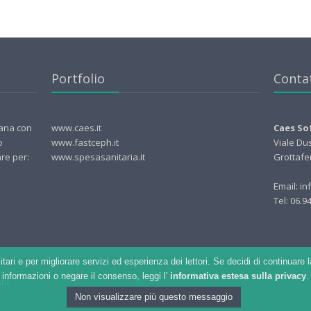
Portfolio
Contat
iana con
www.caes.it
Caes Sof
o
www.fastceph.it
Viale Du
are per:
www.spesasanitaria.it
Grottafe
Email: in
Tel: 06.
itari e per migliorare servizi ed esperienza dei lettori. Se decidi di continuar
informazioni o negare il consenso, leggi l'
informativa estesa sulla privacy
.
.l.