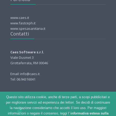
www.caes.it
www.fastceph.it
www.spesasanitaria.it
Contatti
Caes Software s.r.l.
Viale Dusmet 3
Grottaferrata, RM 00046
Email: info@caes.it
Tel: 06.94316041
Questo sito utilizza cookie, anche di terze parti, a scopi pubblicitari e
per migliorare servizi ed esperienza dei lettori. Se decidi di continuare
la navigazione consideriamo che accetti il loro uso. Per maggiori
informazioni o negare il consenso, leggi l'
informativa estesa sulla