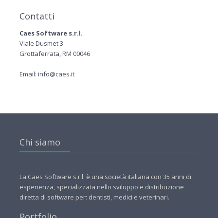
Contatti
Caes Software s.r.l.
Viale Dusmet 3
Grottaferrata, RM 00046
Email: info@caes.it
Chi siamo
La Caes Software s.r.l. è una società italiana con 35 anni di
esperienza, specializzata nello sviluppo e distribuzione
diretta di software per: dentisti, medici e veterinari.
Portfolio